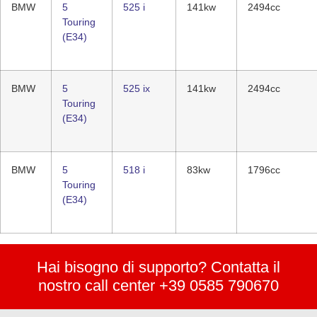
BMW
5
525 i
141kw
2494cc
Touring
(E34)
BMW
5
525 ix
141kw
2494cc
Touring
(E34)
BMW
5
518 i
83kw
1796cc
Touring
(E34)
Hai bisogno di supporto? Contatta il
nostro call center +39 0585 790670