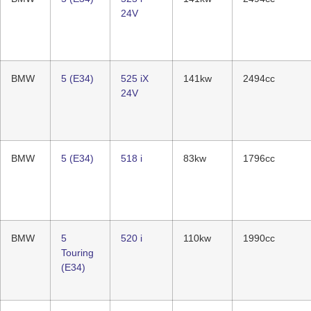
24V
BMW
5 (E34)
525 iX
141kw
2494cc
24V
BMW
5 (E34)
518 i
83kw
1796cc
BMW
5
520 i
110kw
1990cc
Touring
(E34)