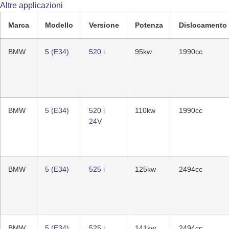
Altre applicazioni
Marca
Modello
Versione
Potenza
Dislocamento
BMW
5 (E34)
520 i
95kw
1990cc
BMW
5 (E34)
520 i
110kw
1990cc
24V
BMW
5 (E34)
525 i
125kw
2494cc
BMW
5 (E34)
525 i
141kw
2494cc