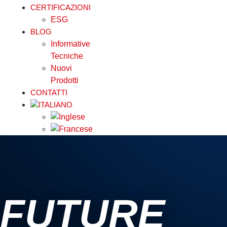
CERTIFICAZIONI
ESG
BLOG
Informative
Tecniche
Nuovi
Prodotti
CONTATTI
FUTURE