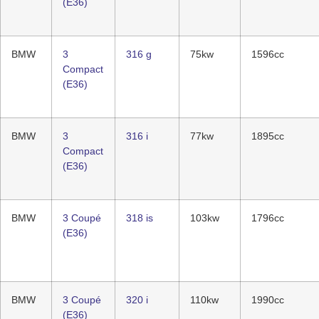
(E36)
BMW
3
316 g
75kw
1596cc
Compact
(E36)
BMW
3
316 i
77kw
1895cc
Compact
(E36)
BMW
3 Coupé
318 is
103kw
1796cc
(E36)
BMW
3 Coupé
320 i
110kw
1990cc
(E36)