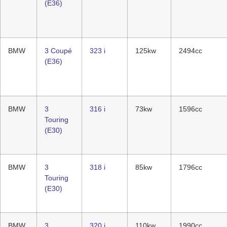
(E36)
BMW
3 Coupé
323 i
125kw
2494cc
(E36)
BMW
3
316 i
73kw
1596cc
Touring
(E30)
BMW
3
318 i
85kw
1796cc
Touring
(E30)
BMW
3
320 i
110kw
1990cc