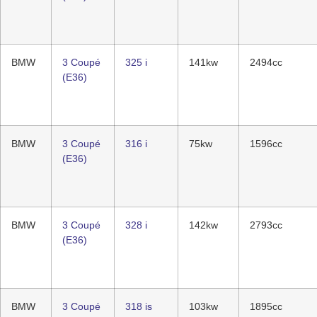
BMW
3 Coupé
325 i
141kw
2494cc
(E36)
BMW
3 Coupé
316 i
75kw
1596cc
(E36)
BMW
3 Coupé
328 i
142kw
2793cc
(E36)
BMW
3 Coupé
318 is
103kw
1895cc