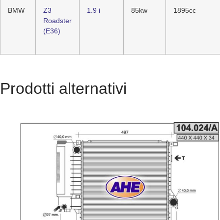
BMW
Z3
1.9 i
85kw
1895cc
Roadster
(E36)
Prodotti alternativi