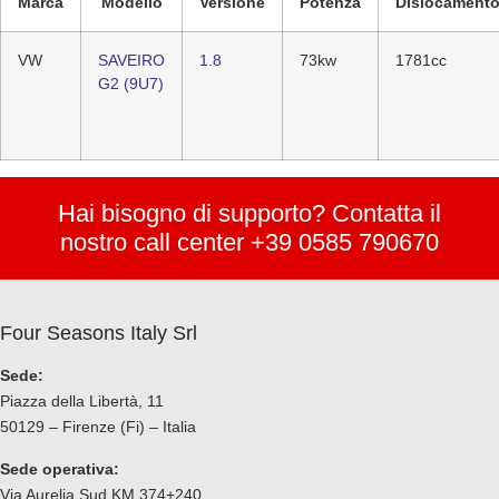
Marca
Modello
Versione
Potenza
Dislocament
VW
SAVEIRO
1.8
73kw
1781cc
G2 (9U7)
Hai bisogno di supporto? Contatta il
nostro call center +39 0585 790670
Four Seasons Italy Srl
Sede:
Piazza della Libertà, 11
50129 – Firenze (Fi) – Italia
Sede operativa:
Via Aurelia Sud KM 374+240