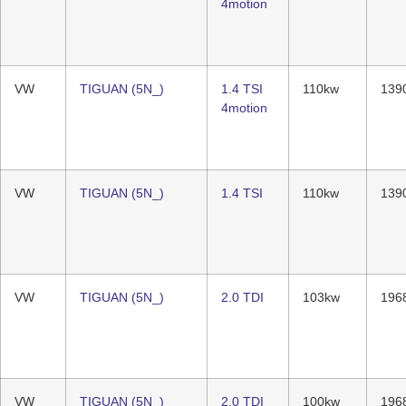
4motion
VW
TIGUAN (5N_)
1.4 TSI
110kw
139
4motion
VW
TIGUAN (5N_)
1.4 TSI
110kw
139
VW
TIGUAN (5N_)
2.0 TDI
103kw
196
VW
TIGUAN (5N_)
2.0 TDI
100kw
196