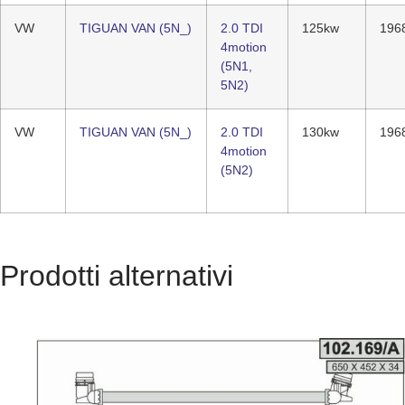
VW
TIGUAN VAN (5N_)
2.0 TDI
125kw
196
4motion
(5N1,
5N2)
VW
TIGUAN VAN (5N_)
2.0 TDI
130kw
196
4motion
(5N2)
Prodotti alternativi