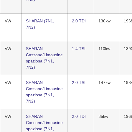
VW
SHARAN (7N1,
2.0 TDI
130kw
196
7N2)
VW
SHARAN
1.4 TSI
110kw
139
Cassone/Limousine
spaziosa (7N1,
7N2)
VW
SHARAN
2.0 TSI
147kw
198
Cassone/Limousine
spaziosa (7N1,
7N2)
VW
SHARAN
2.0 TDI
85kw
196
Cassone/Limousine
spaziosa (7N1,