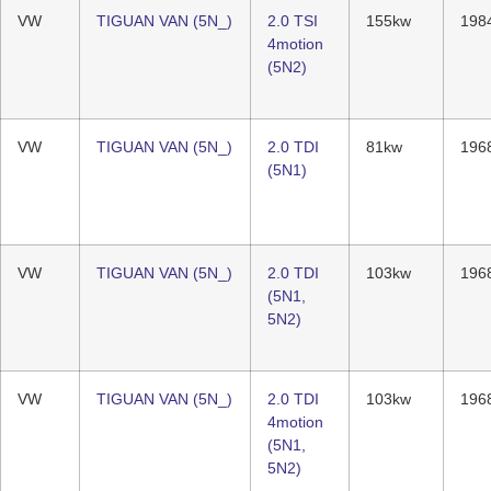
VW
TIGUAN VAN (5N_)
2.0 TSI
155kw
198
4motion
(5N2)
VW
TIGUAN VAN (5N_)
2.0 TDI
81kw
196
(5N1)
VW
TIGUAN VAN (5N_)
2.0 TDI
103kw
196
(5N1,
5N2)
VW
TIGUAN VAN (5N_)
2.0 TDI
103kw
196
4motion
(5N1,
5N2)