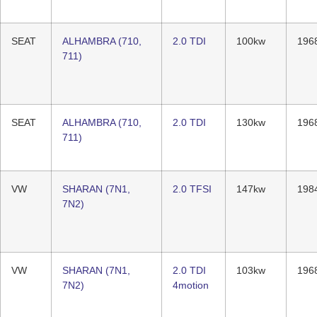
SEAT
ALHAMBRA (710,
2.0 TDI
100kw
196
711)
SEAT
ALHAMBRA (710,
2.0 TDI
130kw
196
711)
VW
SHARAN (7N1,
2.0 TFSI
147kw
198
7N2)
VW
SHARAN (7N1,
2.0 TDI
103kw
196
7N2)
4motion