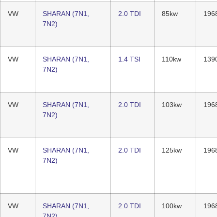
VW
SHARAN (7N1,
2.0 TDI
85kw
196
7N2)
VW
SHARAN (7N1,
1.4 TSI
110kw
139
7N2)
VW
SHARAN (7N1,
2.0 TDI
103kw
196
7N2)
VW
SHARAN (7N1,
2.0 TDI
125kw
196
7N2)
VW
SHARAN (7N1,
2.0 TDI
100kw
196
7N2)