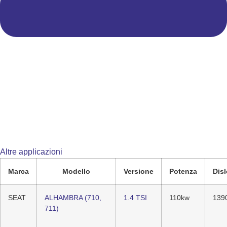
Altre applicazioni
Marca
Modello
Versione
Potenza
Dis
SEAT
ALHAMBRA (710,
1.4 TSI
110kw
139
711)