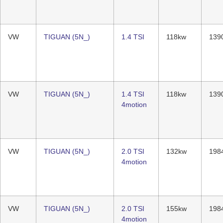
VW
TIGUAN (5N_)
1.4 TSI
118kw
139
VW
TIGUAN (5N_)
1.4 TSI
118kw
139
4motion
VW
TIGUAN (5N_)
2.0 TSI
132kw
198
4motion
VW
TIGUAN (5N_)
2.0 TSI
155kw
198
4motion