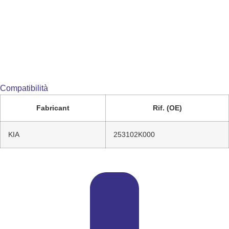
Compatibilità
Fabricant
Rif. (OE)
KIA
253102K000