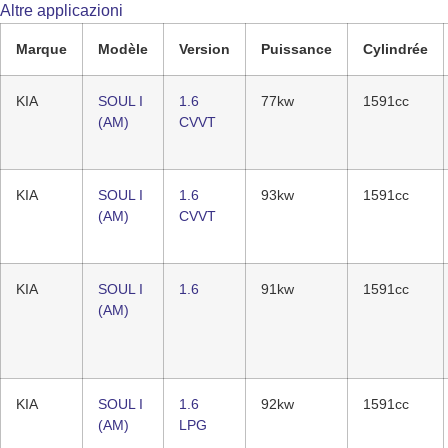
Altre applicazioni
Marque
Modèle
Version
Puissance
Cylindrée
KIA
SOUL I
1.6
77kw
1591cc
(AM)
CVVT
KIA
SOUL I
1.6
93kw
1591cc
(AM)
CVVT
KIA
SOUL I
1.6
91kw
1591cc
(AM)
KIA
SOUL I
1.6
92kw
1591cc
(AM)
LPG